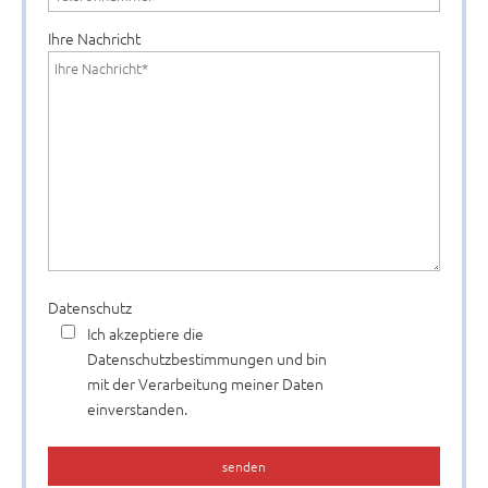
Ihre Nachricht
Bitte
Datenschutz
lasse
Ich akzeptiere die
dieses
Datenschutzbestimmungen und bin
Feld
mit der Verarbeitung meiner Daten
leer.
einverstanden.