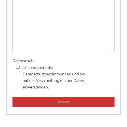
Bitte
Datenschutz
lasse
Ich akzeptiere die
dieses
Datenschutzbestimmungen und bin
Feld
mit der Verarbeitung meiner Daten
leer.
einverstanden.