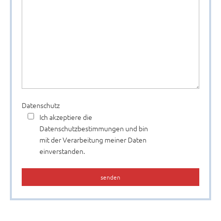
Bitte
Datenschutz
lasse
Ich akzeptiere die
dieses
Datenschutzbestimmungen und bin
Feld
mit der Verarbeitung meiner Daten
leer.
einverstanden.